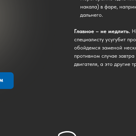
накала) в фаре, наприм
дальнего.
Главное – не медлить.
Н
специалисту усугубит пр
обойдемся заменой неско
противном случае завтра
двигателя, а это другие т
ОМ