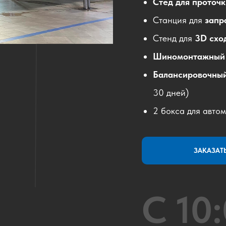
Стед для проточ
Станция для
запр
Стенд для
3D
схо
Шиномонтажны
Балансировочны
30 дней)
2 бокса для авто
ЗАКАЗАТ
С 10: