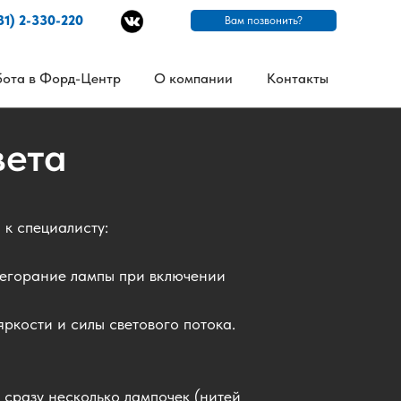
31) 2-330-220
Вам позвонить?
бота в Форд-Центр
О компании
Контакты
вета
к специалисту:
егорание лампы при включении
ркости и силы светового потока.
сразу несколько лампочек (нитей