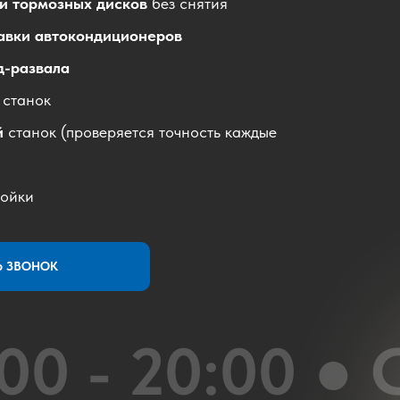
ки тормозных дисков
без снятия
авки автокондиционеров
д-развала
й
станок
й
станок
(проверяется точность каждые
мойки
Ь ЗВОНОК
00 - 20:00 ● 