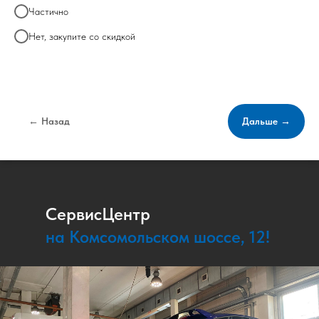
Частично
Нет, закупите со скидкой
← Назад
Дальше →
СервисЦентр
на Комсомольском шоссе, 12!