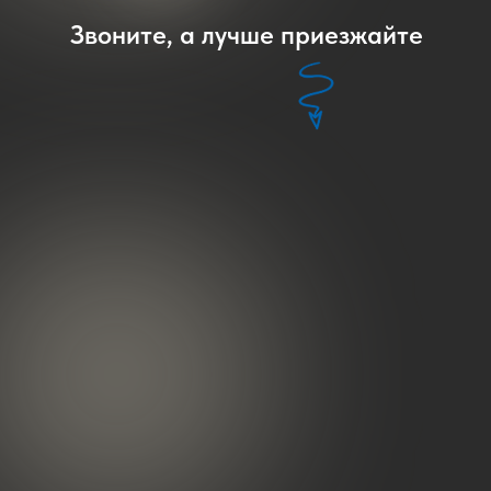
ООО «Р ЦЕНТР» | ИНН 5258136710 | ОГРН 1175275032811
Звоните, а лучше приезжайте