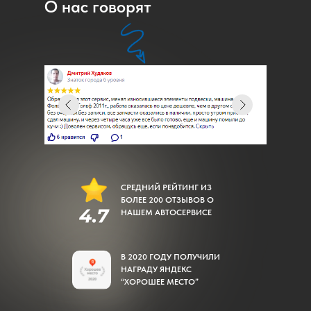
О нас говорят
Форд-Центр на Комсомольском шоссе , 12
+7 (831) 2-330-220
ДЛЯ КЛИЕНТОВ
Услуги
Акции
Запчасти
СРЕДНИЙ РЕЙТИНГ ИЗ
Ремонт коммерческого транспорта (LCV)
БОЛЕЕ 200 ОТЗЫВОВ О
НАШЕМ АВТОСЕРВИСЕ
Корпоративным клиентам
Работа в Форд-Центр
О компании
В 2020 ГОДУ ПОЛУЧИЛИ
Контакты
НАГРАДУ ЯНДЕКС
“ХОРОШЕЕ МЕСТО”